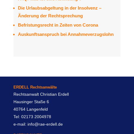
Die Urlaubsabgeltung in der Insolvenz –
Änderung der Rechtsprechung
Befristungsrecht in Zeiten von Corona
Auskunftsanspruch bei Annahmeverzugslohn
ERDELL Rechtsanwälte
Rechtsanwalt Christian Erdell
Hausinger Staße 6
40764 Langenfeld
Tel: 02173 2004978
e-mail: info@rae-erdell.de